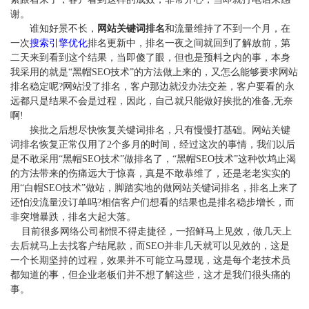
谢。
谁知好景不长，
网站关键词排名
和流量维持了不到一个月，在
一次
搜索引擎优化
排名更新中，排名一夜之间就回到了解放前，第
二天来到看到这个结果，当即傻了眼，但也是预料之内的事，本身
我采用的就是
“黑帽SEO技术”的方法做上来的，又怎么能够要求网站
排名稳定呢?网站没了排名，客户那边就没办法交差，客户要看的永
远都只是结果不会是过程，因此，自己就只能做好挨批的准备,无奈
啊!
挨批之后想尽快恢复关键词排名，只有慢慢打基础。网站关键
词排名恢复正常仅用了
2个多月的时间，经过这次的事情，我们以后
是不敢采用“黑帽SEO技术”做排名了，“黑帽SEO技术”这种饮鸩止渴
的方法带来的伤痛远大于惊喜，真是不敢恭维了，还是老老实实的
用“白帽SEO技术”做站，脚踏实地的做网站关键词排名，排名上来了
还怕没流量没订单吗?相信客户们想看的结果也是排名稳步增长，而
非突增暴跌，排名大起大落。
目前很多网络公司都恨不得走捷径，一招鲜马上见效，做几天上
去后就马上去找客户结尾款，而
SEO并非几天就可以见效的，这是
一个长期坚持的过程，效果并不可能立马显现，这是每个老技术员
都知道的事，但企业老板们并不想了解这些，这才是我们很头痛的
事。