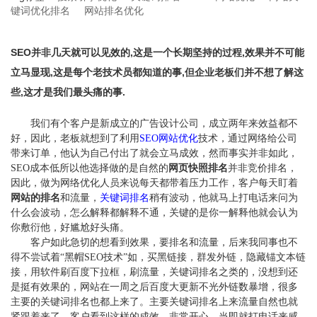
键词优化排名
网站排名优化
关于我们
SEO并非几天就可以见效的,这是一个长期坚持的过程,效果并不可能
立马显现,这是每个老技术员都知道的事,但企业老板们并不想了解这
些,这才是我们最头痛的事.
我们有个客户是新成立的广告设计公司，成立两年来效益都不
好，因此，老板就想到了利用
SEO网站优化
技术，通过网络给公司
带来订单，他认为自己付出了就会立马成效，然而事实并非如此，
SEO成本低所以他选择做的是自然的
网页快照排名
并非竞价排名，
因此，做为网络优化人员来说每天都带着压力工作，客户每天盯着
网站的排名
和流量，
关键词排名
稍有波动，他就马上打电话来问为
什么会波动，怎么解释都解释不通，关键的是你一解释他就会认为
你敷衍他，好尴尬好头痛。
客户如此急切的想看到效果，要排名和流量，后来我同事也不
得不尝试着
“黑帽SEO技术”如，买黑链接，群发外链，隐藏锚文本链
接，用软件刷百度下拉框，刷流量，关键词排名之类的，没想到还
是挺有效果的，网站在一周之后百度大更新不光外链数暴增，很多
主要的关键词排名也都上来了。主要关键词排名上来流量自然也就
紧跟着来了，客户看到这样的成效，非常开心，当即就打电话来感