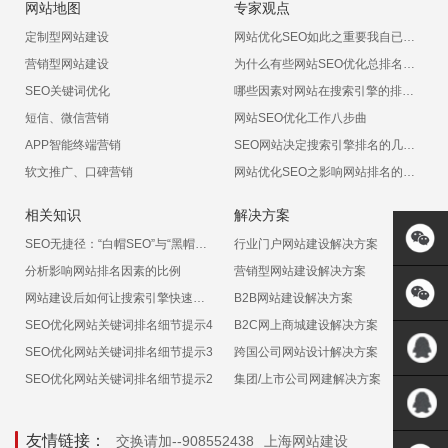
网站地图
专家观点
定制型网站建设
网站优化SEO如此之重要我自已能不能做呢？
营销型网站建设
为什么有些网站SEO优化总排名不上呢
SEO关键词优化
哪些因素对网站在搜索引擎的排名有影响
短信、微信营销
网站SEO优化工作八步曲
APP智能终端营销
SEO网站决定搜索引擎排名的几大因素
软文推广、口碑营销
网站优化SEO之影响网站排名的十大非常见因素
相关知识
解决方案
SEO无捷径：“白帽SEO”与“黑帽SEO”
行业门户网站建设解决方案
分析影响网站排名因素的比例
营销型网站建设解决方案
网站建设后如何让搜索引擎快速收录
B2B网站建设解决方案
SEO优化网站关键词排名细节提示4
B2C网上商城建设解决方案
SEO优化网站关键词排名细节提示3
跨国公司网站设计解决方案
SEO优化网站关键词排名细节提示2
集团/上市公司网建解决方案
QQ:5717
友情链接：
交换请加--908552438
上海网站建设