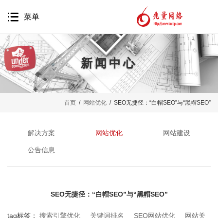
菜单
新闻中心
网站建设
首页
/
网站优化
/ SEO无捷径：“白帽SEO”与“黑帽SEO”
网站营销
移动互联网
解决方案
网站优化
网站建设
品牌推广
公告信息
精准营销
软件开发
SEO无捷径：“白帽SEO”与“黑帽SEO”
代运营服务
tag标签：
搜索引擎优化
关键词排名
SEO网站优化
网站关
案例鉴赏